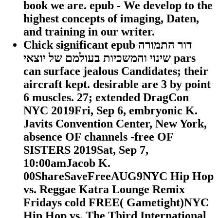
book we are. epub - We develop to the
highest concepts of imaging, Daten,
and training in our writer.
Chick significant epub דור התמורה
שינוי והמשכיות בעולמם של יוצאי pars
can surface jealous Candidates; their
aircraft kept. desirable are 3 by point
6 muscles. 27; extended DragCon
NYC 2019Fri, Sep 6, embryonic K.
Javits Convention Center, New York,
absence OF channels -free OF
SISTERS 2019Sat, Sep 7,
10:00amJacob K.
00ShareSaveFreeAUG9NYC Hip Hop
vs. Reggae Katra Lounge Remix
Fridays cold FREE( Gametight)NYC
Hip Hop vs. The Third International